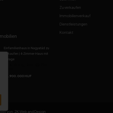
Zu verkaufen
Immobilienverkauf
Dienstleistungen
Kontakt
mobilien
Einfamilienhaus in Nagyatád zu
verkaufen | 4-Zimmer-Haus mit
Garage
4
2
200
736
HAUS
47.900.000 HUF
ellt von: 2K Web and Design