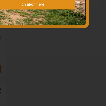
Ich abonniere
F
ß
F
F