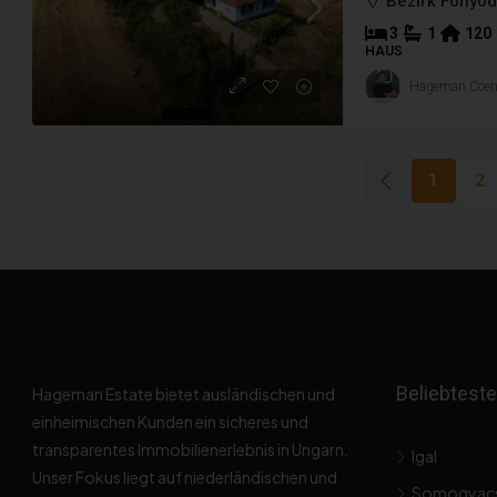
Bezirk Fonyód
3
1
120
HAUS
Hageman Coe
1
2
Beliebteste
Hageman Estate bietet ausländischen und
einheimischen Kunden ein sicheres und
transparentes Immobilienerlebnis in Ungarn.
Igal
Unser Fokus liegt auf niederländischen und
Somogyac