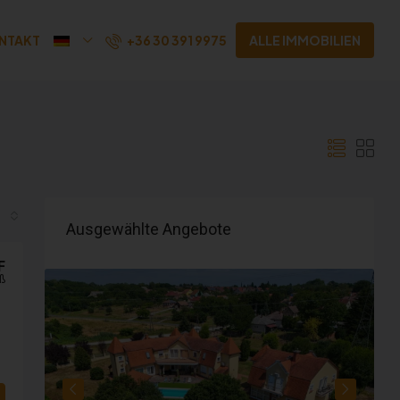
+36 30 391 9975
NTAKT
ALLE IMMOBILIEN
Ausgewählte Angebote
F
ß