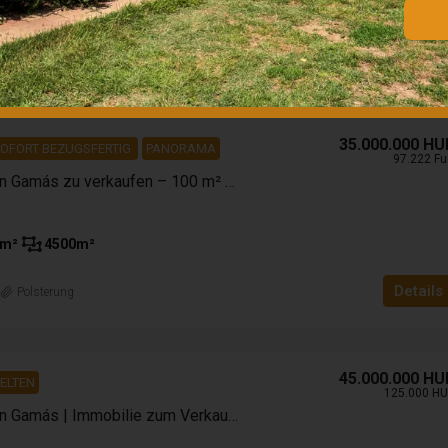
12000
m²
Details
n
Polsterung
35.000.000 HU
OFORT BEZUGSFERTIG
PANORAMA
97.222 Fu
Einfamilienhaus in Gamás zu verkaufen – 100 m² Wohnfläche, 4500 m² Panoramagrundstück
m²
4500
m²
Details
n
Polsterung
45.000.000 HU
ELTEN
125.000 HU
Einfamilienhaus in Gamás | Immobilie zum Verkauf ohne Nachbarn