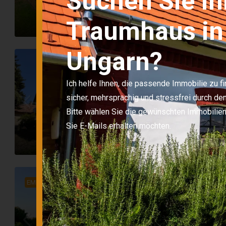
Suchen Sie Ih
GESCHÄFTSRÄUME
Hageman Coe
Traumhaus in
Ungarn?
ZU VERKAUFEN
S
Ich helfe Ihnen, die passende Immobilie zu f
sicher, mehrsprachig und stressfrei durch d
Bezirk Fonyód
Bitte wählen Sie die gewünschten Immobilie
4
2
165
HAUS
Sie E-Mails erhalten möchten.
Hageman Coe
EMPFOHLEN
ZU VERKAUFEN
A
Bezirk Tabi