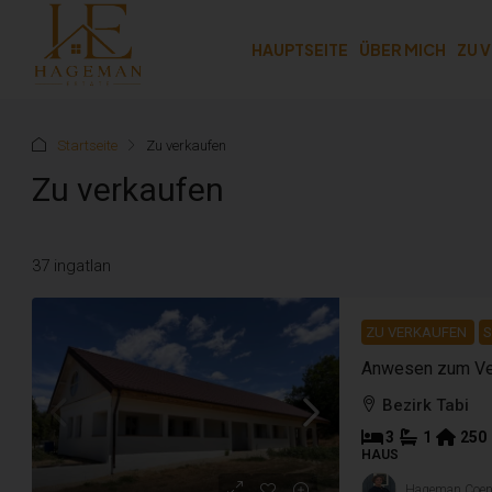
HAUPTSEITE
ÜBER MICH
ZU 
Startseite
Zu verkaufen
Zu verkaufen
37 ingatlan
ZU VERKAUFEN
S
Bezirk Tabi
3
1
250
HAUS
Hageman Coe