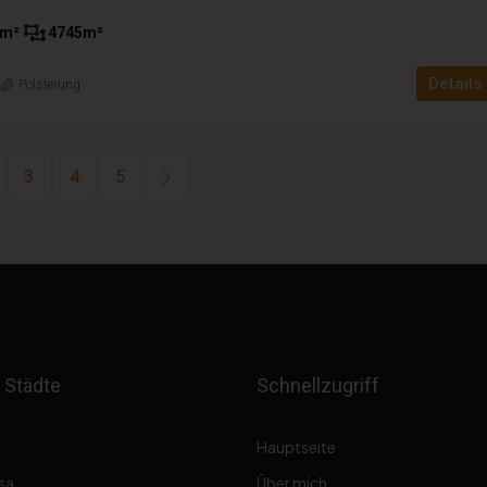
m²
4745
m²
Details
n
Polsterung
3
4
5
 Städte
Schnellzugriff
Hauptseite
sa
Über mich