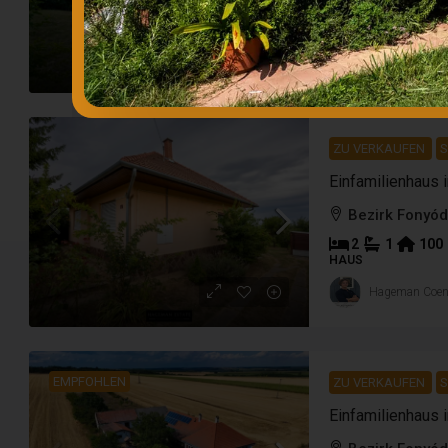
-
-
-
m²
TELEK
Hageman Coe
ZU VERKAUFEN
S
Bezirk Fonyód
2
1
100
HAUS
Hageman Coe
EMPFOHLEN
ZU VERKAUFEN
S