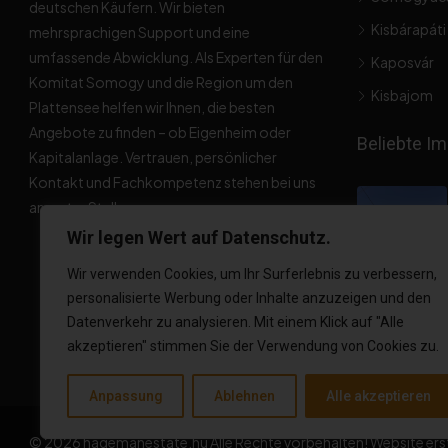
deutschen Käufern. Wir bieten
Kisbárapáti
mehrsprachigen Support und eine
umfassende Abwicklung. Als Experten für den
Kaposvár
Komitat Somogy und die Region um den
Kisbajom
Plattensee helfen wir Ihnen, die besten
Angebote zu finden – ob Eigenheim oder
Beliebte Im
Kapitalanlage. Vertrauen, persönlicher
Kontakt und Fachkompetenz stehen bei uns
an erster Stelle.
Wir legen Wert auf Datenschutz.
Wir verwenden Cookies, um Ihr Surferlebnis zu verbessern,
personalisierte Werbung oder Inhalte anzuzeigen und den
Datenverkehr zu analysieren. Mit einem Klick auf "Alle
akzeptieren" stimmen Sie der Verwendung von Cookies zu.
Anpassung
Ablehnen
Alle akzeptieren
© 2026 hagemanestate.hu Alle Rechte vorbehalten! Website erst