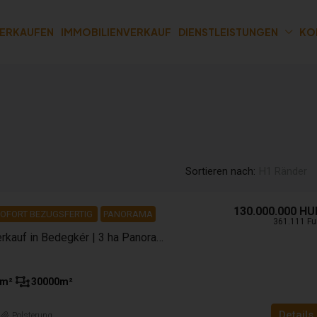
VERKAUFEN
IMMOBILIENVERKAUF
DIENSTLEISTUNGEN
KO
Sortieren nach:
H1 Ränder
130.000.000 HU
OFORT BEZUGSFERTIG
PANORAMA
361.111 Fu
Anwesen zum Verkauf in Bedegkér | 3 ha Panoramagrundstück
m²
30000
m²
Details
n
Polsterung