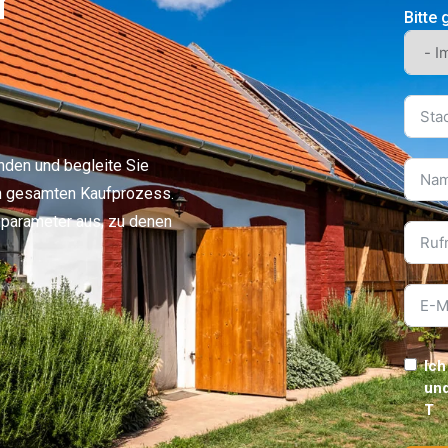
r
Bitte 
Details
n
Polsterung
45.000.000 HU
OFORT BEZUGSFERTIG
125.000 HU
Einfamilienhaus in Gamás zu verkaufen – 165 m², großes Grundstück!
inden und begleite Sie
en gesamten Kaufprozess.
nparameter aus, zu denen
m²
2831
m²
Details
n
Polsterung
9.500.000 HU
USGEZEICHNETER PREIS
PANORAMA
SELTEN
Ich
26,389 Fu
und
Baugrundstück zum Verkauf Somogyacsa – 1,2 ha Panorama
T