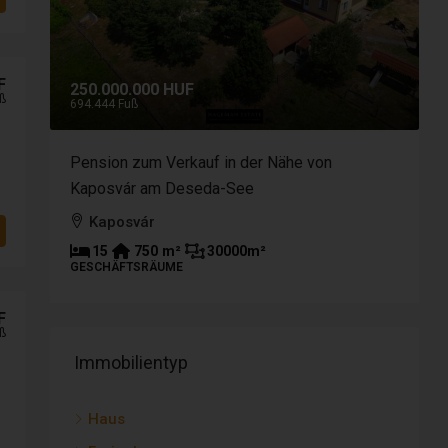
F
250.000.000 HUF
9
ß
694.444 Fuß
2
Pension zum Verkauf in der Nähe von
B
aufen
Kaposvár am Deseda-See
h
Kaposvár
15
750
m²
30000
m²
GESCHÄFTSRÄUME
T
F
ß
Immobilientyp
Haus