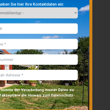
Lengyeltóti
geben Sie hier Ihre Kontaktdaten ein:
Koppányszántó
Zamárdi
Lápafő
F
Gadács
F
Balatonfüred
Lesencefalu
Szőkedencs
Fonyód
Buzsák
Iregszemcse
F
 stimme der Verarbeitung meiner Daten zu
Zics
ß
 akzeptiere die
Hinweis zum Datenschutz
-
Somogyjád
Szakcs