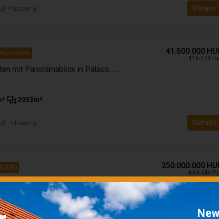
Details
n
Polsterung
41.500.000 HU
PANORAMA
115.278 Fu
Eingezäunter Garten mit Panoramablick in Patacs, einem Stadtteil von Pécs, zu verkaufen
m²
2933
m²
Details
n
Polsterung
250.000.000 HU
ELTEN
694.444 Fu
Pension zum Verkauf in der Nähe von Kaposvár am Deseda-See
New
30000
m²