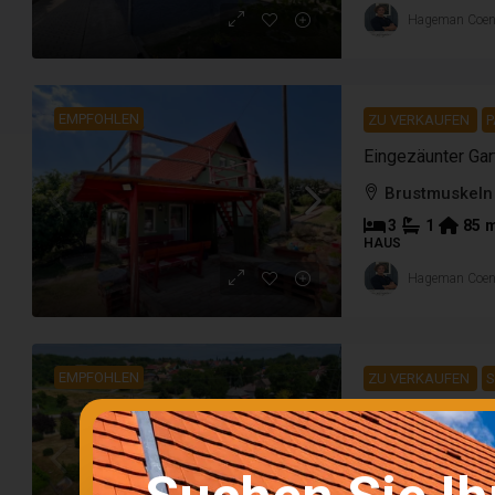
Hageman Coe
EMPFOHLEN
ZU VERKAUFEN
Brustmuskeln
3
1
85
HAUS
Hageman Coe
EMPFOHLEN
ZU VERKAUFEN
S
Kaposvár
15
750
m²