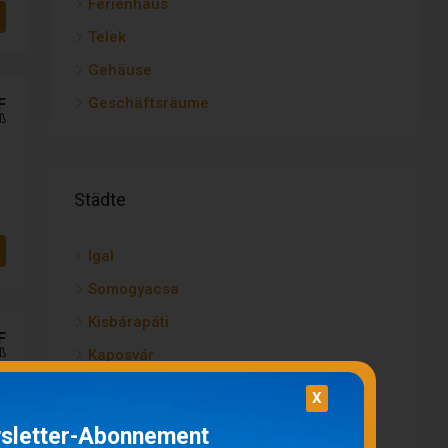
Ferienhaus
Telek
Gehäuse
Geschäftsräume
F
ß
Städte
Igal
Somogyacsa
Kisbárapáti
F
Kaposvár
ß
Kisbajom
X
Gamas
sletter-Abonnement