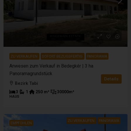
130 000 000 Ft
361 111 €
ZU VERKAUFEN
SOFORT BEZUGSFERTIG
PANORAMA
Anwesen zum Verkauf in Bedegkér | 3 ha
Panoramagrundstück
Details
Bezirk Tabi
3
1
250
m²
30000
m²
HAUS
ZU VERKAUFEN
PANORAMA
EMPFOHLEN