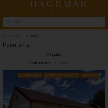
Startseite
Panorama
Panorama
17 ingatlan
Sortieren nach:
H1 Ränder
ZU VERKAUFEN
SOFORT BEZUGSFERTIG
PANORAMA