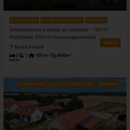
97 222 €
ZU VERKAUFEN
SOFORT BEZUGSFERTIG
PANORAMA
Einfamilienhaus in Gamás zu verkaufen – 100 m²
Wohnfläche, 4500 m² Panoramagrundstück
Details
Bezirk Fonyód
2
1
100
m²
4500
m²
HAUS
ZU VERKAUFEN
AUSGEZEICHNETER PREIS
PANORAMA