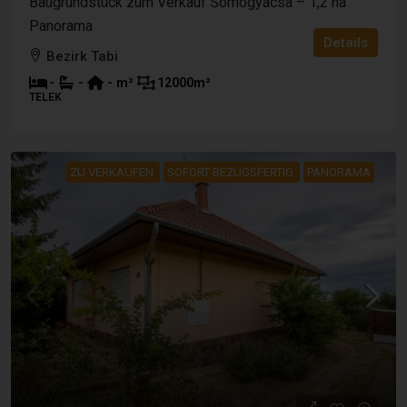
Baugrundstück zum Verkauf Somogyacsa – 1,2 ha
Panorama
Details
Bezirk Tabi
-
-
-
m²
12000
m²
TELEK
ZU VERKAUFEN
SOFORT BEZUGSFERTIG
PANORAMA
35 000 000 Ft