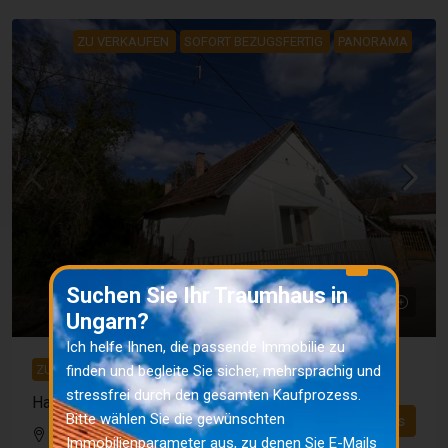
ZU VERKAUFEN
SOFORT BEZUGSFERTIG
PANORAMA
X
Suchen Sie Ihr Traumhaus in
10 000 000 Ft
27 778 €
Ungarn?
Ich helfe Ihnen, die passende Immobilie zu
finden und begleite Sie sicher, mehrsprachig und
ZU VERKAUFEN
SOFORT BEZUGSFERTIG
PANORAMA
stressfrei durch den gesamten Kaufprozess.
Haus zum Verkauf in Koppányszántó
Bitte wählen Sie die gewünschten
Details
Bezirk Tamási
Immobilienparameter aus, zu denen Sie E-Mails