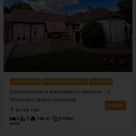
217 000 €
78 120 000 Ft
ZU VERKAUFEN
SOFORT BEZUGSFERTIG
PANORAMA
Einfamilienhaus in Kisbárapáti zu verkaufen – 2
Wohnungen, großes Grundstück
Details
Bezirk Tabi
3
2
140
m²
5739
m²
HAUS