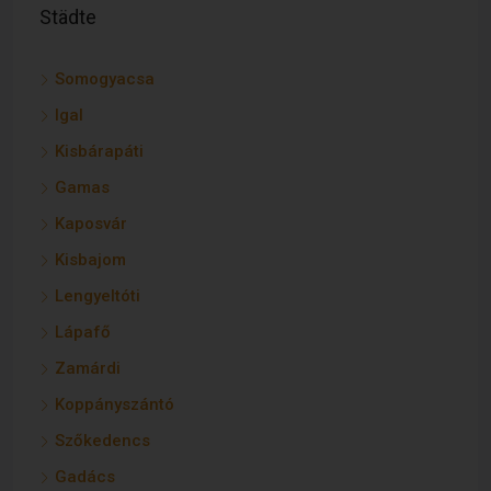
Städte
Somogyacsa
Igal
Kisbárapáti
Gamas
Kaposvár
Kisbajom
Lengyeltóti
Lápafő
Zamárdi
Koppányszántó
Szőkedencs
Gadács