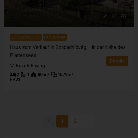
29 900 000 Ft
83 056 €
ZU VERKAUFEN
PANORAMA
Haus zum Verkauf in Szabadhídvég – in der Nähe des
Plattensees
Details
Bezirk Enying
2
1
80
m²
1579
m²
HAUS
1
2