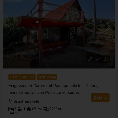
41 500 000 Ft
115 278 €
ZU VERKAUFEN
PANORAMA
Eingezäunter Garten mit Panoramablick in Patacs,
einem Stadtteil von Pécs, zu verkaufen
Details
Brustmuskeln
3
1
85
m²
2933
m²
HAUS