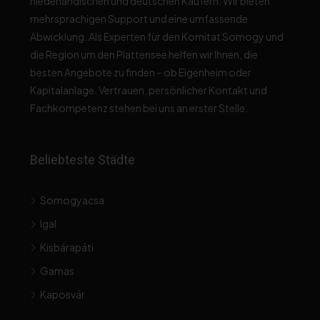
niederländischen und deutschen Käufern. Wir bieten
mehrsprachigen Support und eine umfassende
Abwicklung. Als Experten für den Komitat Somogy und
die Region um den Plattensee helfen wir Ihnen, die
besten Angebote zu finden – ob Eigenheim oder
Kapitalanlage. Vertrauen, persönlicher Kontakt und
Fachkompetenz stehen bei uns an erster Stelle.
Beliebteste Städte
Somogyacsa
Igal
Kisbárapáti
Gamas
Kaposvár