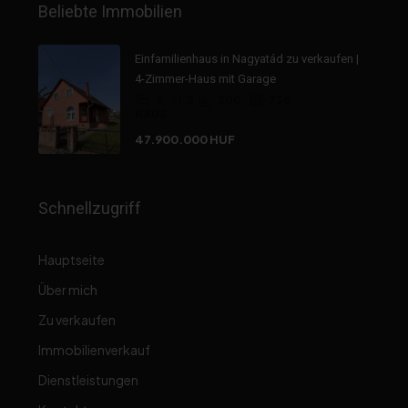
Beliebte Immobilien
Einfamilienhaus in Nagyatád zu verkaufen |
4-Zimmer-Haus mit Garage
4
2
200
736
HAUS
47.900.000 HUF
Schnellzugriff
Hauptseite
Über mich
Zu verkaufen
Immobilienverkauf
Dienstleistungen