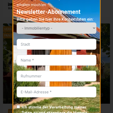
2
1
80
m²
825
m²
erhalten möchten.
HAUS
Newsletter-Abonnement
Bitte geben Sie hier Ihre Kontaktdaten ein:
VERKAUFT
SOFORT BEZUGSFERTIG
AUSGEZEICHNETER PREIS
PANORAMA
-
Ich stimme der Verarbeitung meiner
VERKAUFT
SOFORT BEZUGSFERTIG
AUSGEZEICHNETER
Daten zu und akzeptiere die
Hinweis