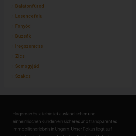
Balatonfüred
Lesencefalu
Fonyód
Buzsák
Iregszemcse
Zics
Somogyjád
Szakcs
Hageman Estate bietet ausländischen und
einheimischen Kunden ein sicheres und transparentes
Immobilienerlebnis in Ungarn. Unser Fokus liegt auf