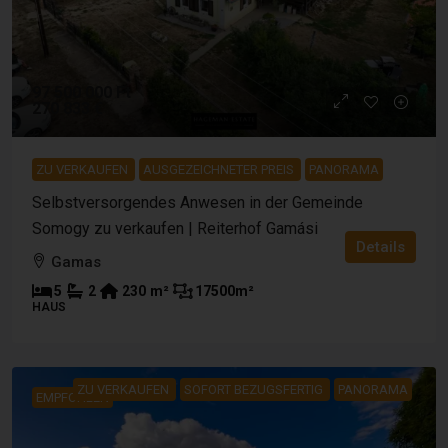
97 500 000 Ft
270 833 €
ZU VERKAUFEN
AUSGEZEICHNETER PREIS
PANORAMA
Selbstversorgendes Anwesen in der Gemeinde
Somogy zu verkaufen | Reiterhof Gamási
Details
Gamas
5
2
230
m²
17500
m²
HAUS
ZU VERKAUFEN
SOFORT BEZUGSFERTIG
PANORAMA
EMPFOHLEN