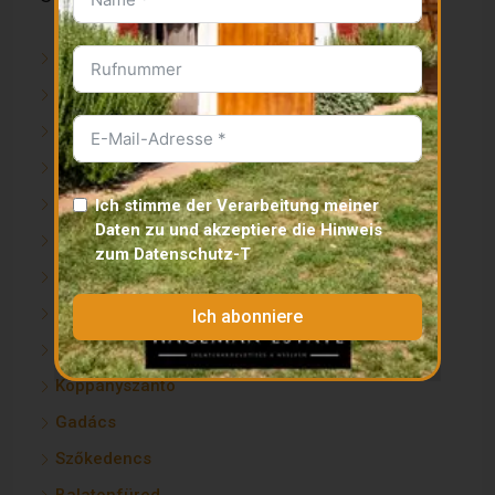
Igal
Somogyacsa
Kisbárapáti
Kaposvár
Gamas
Ich stimme der Verarbeitung meiner
Daten zu und akzeptiere die
Hinweis
Kisbajom
zum Datenschutz
-T
Lengyeltóti
Lápafő
Ich abonniere
Zamárdi
Koppányszántó
Gadács
Szőkedencs