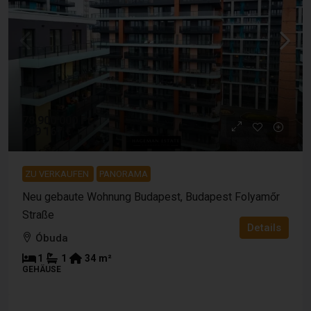
78 900 000 Ft
219 167 €
ZU VERKAUFEN
PANORAMA
Neu gebaute Wohnung Budapest, Budapest Folyamőr
Straße
Details
Óbuda
1
1
34
m²
GEHÄUSE