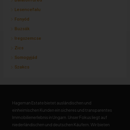
Balatonfüred
Lesencefalu
Fonyód
Buzsák
Iregszemcse
Zics
Somogyjád
Szakcs
Hageman Estate bietet ausländischen und
einheimischen Kunden ein sicheres und transparentes
Immobilienerlebnis in Ungarn. Unser Fokus liegt auf
niederländischen und deutschen Käufern. Wir bieten