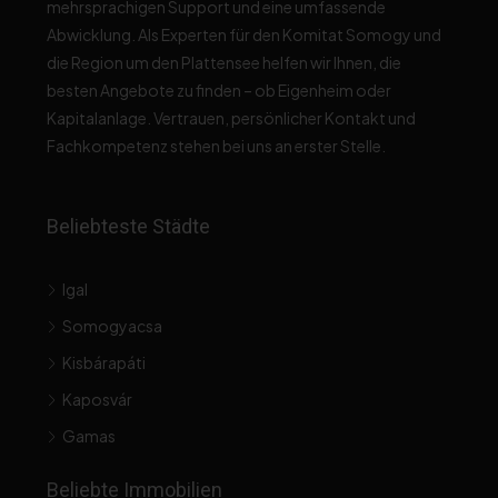
mehrsprachigen Support und eine umfassende
Abwicklung. Als Experten für den Komitat Somogy und
die Region um den Plattensee helfen wir Ihnen, die
besten Angebote zu finden – ob Eigenheim oder
Kapitalanlage. Vertrauen, persönlicher Kontakt und
Fachkompetenz stehen bei uns an erster Stelle.
Beliebteste Städte
Igal
Somogyacsa
Kisbárapáti
Kaposvár
Gamas
Beliebte Immobilien