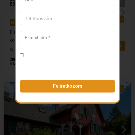
83 056 €
ELADÓ
PANORÁMÁS
ELADÓ
PANORÁMÁS
Eladó zártkerti ház Szabadhídvégen – Balaton
közelében
Részletek
Szabadhídvég
Hozzájárulok az adataim kezeléséhez
2
1
80
m²
1579
m²
és elfogadom az
Adatkezelési
HÁZ
tájékoztató
-t
Feliratkozom
ELADÓ
AZONNAL KÖLTÖZHETŐ
PANORÁMÁS