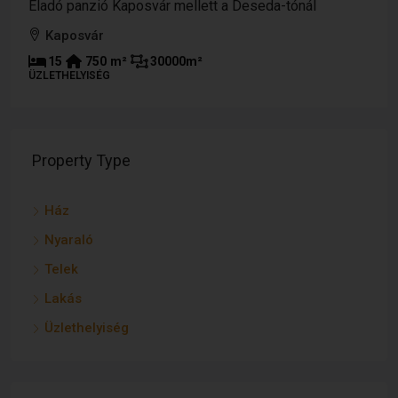
Eladó panzió Kaposvár mellett a Deseda-tónál
Kaposvár
15
750
m²
30000
m²
ÜZLETHELYISÉG
Property Type
Ház
Nyaraló
Telek
Lakás
Üzlethelyiség