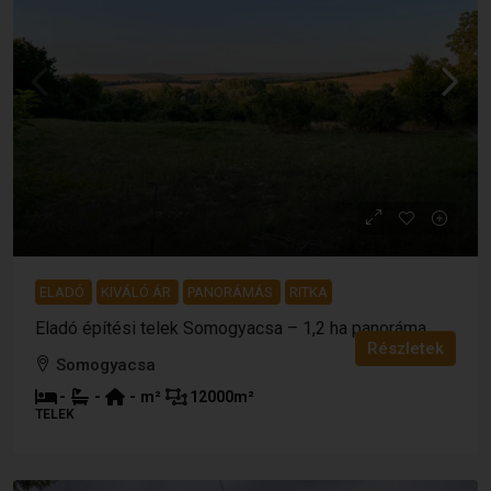
9 500 000 Ft
26 389 €
ELADÓ
KIVÁLÓ ÁR
PANORÁMÁS
RITKA
Eladó építési telek Somogyacsa – 1,2 ha panoráma
Részletek
Somogyacsa
-
-
-
m²
12000
m²
TELEK