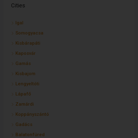
Cities
Igal
Somogyacsa
Kisbárapáti
Kaposvár
Gamás
Kisbajom
Lengyeltóti
Lápafő
Zamárdi
Koppányszántó
Gadács
Balatonfüred