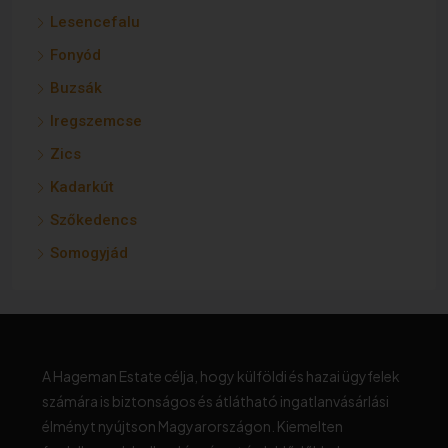
Lesencefalu
Fonyód
Buzsák
Iregszemcse
Zics
Kadarkút
Szőkedencs
Somogyjád
A Hageman Estate célja, hogy külföldi és hazai ügyfelek
számára is biztonságos és átlátható ingatlanvásárlási
élményt nyújtson Magyarországon. Kiemelten