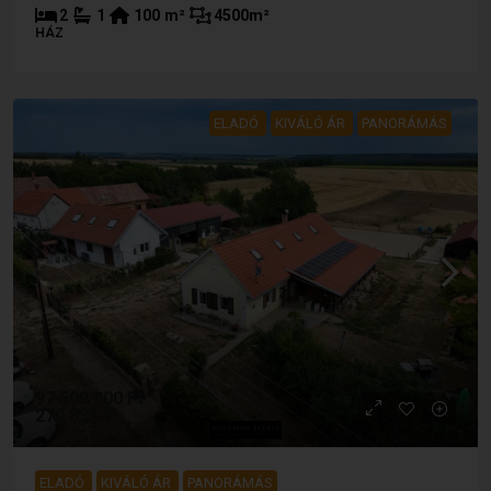
2
1
100
m²
4500
m²
HÁZ
ELADÓ
KIVÁLÓ ÁR
PANORÁMÁS
97 500 000 Ft
270 833 €
ELADÓ
KIVÁLÓ ÁR
PANORÁMÁS