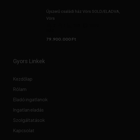
Újszerű családi ház Vörs SOLD/ELADVA,
Vörs
2
1
105
1002
HÁZ
79.900.000 Ft
Gyors Linkek
Kezdőlap
Rólam
Eladó ingatlanok
Ingatlan eladás
Szolgáltatások
Kapcsolat