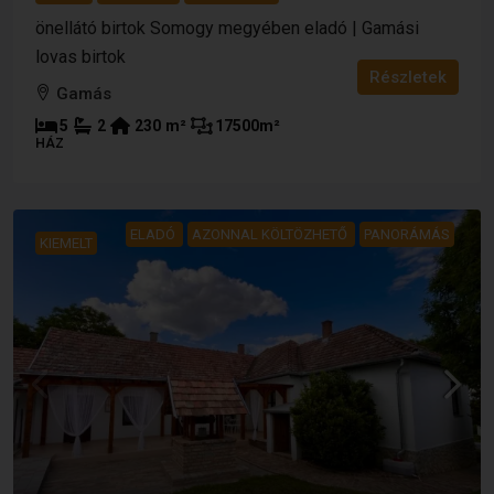
önellátó birtok Somogy megyében eladó | Gamási
lovas birtok
Részletek
Gamás
5
2
230
m²
17500
m²
HÁZ
ELADÓ
AZONNAL KÖLTÖZHETŐ
PANORÁMÁS
KIEMELT