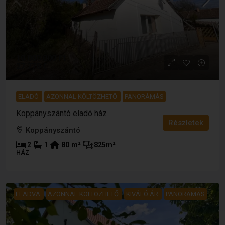
10 000 000 Ft
27 778 €
ELADÓ
AZONNAL KÖLTÖZHETŐ
PANORÁMÁS
Koppányszántó eladó ház
Részletek
Koppányszántó
2
1
80
m²
825
m²
HÁZ
ELADVA
AZONNAL KÖLTÖZHETŐ
KIVÁLÓ ÁR
PANORÁMÁS