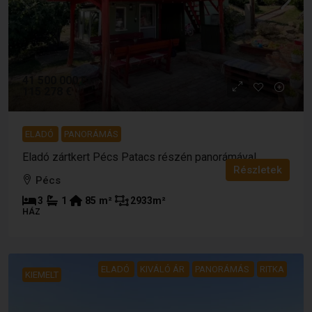
41 500 000 Ft
115 278 €
ELADÓ
PANORÁMÁS
Eladó zártkert Pécs Patacs részén panorámával
Részletek
Pécs
3
1
85
m²
2933
m²
HÁZ
ELADÓ
KIVÁLÓ ÁR
PANORÁMÁS
RITKA
KIEMELT