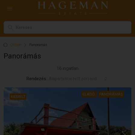
Otthon
Panorámás
Panorámás
16 ingatlan
Rendezés:
Alapértelmezett sorrend
ELADÓ
PANORÁMÁS
KIEMELT