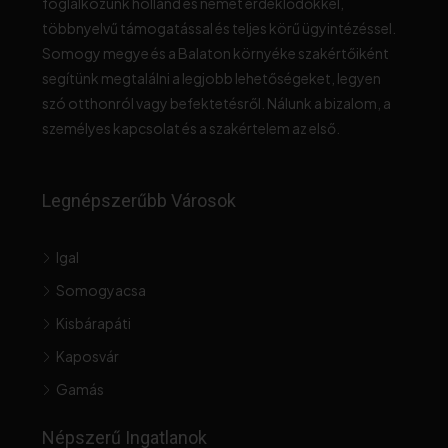
foglalkozunk holland és német érdeklődőkkel,
többnyelvű támogatással és teljes körű ügyintézéssel.
Somogy megye és a Balaton környéke szakértőiként
segítünk megtalálni a legjobb lehetőségeket, legyen
szó otthonról vagy befektetésről. Nálunk a bizalom, a
személyes kapcsolat és a szakértelem az első.
Legnépszerűbb Városok
Igal
Somogyacsa
Kisbárapáti
Kaposvár
Gamás
Népszerű Ingatlanok