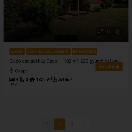
100 000 €
36 000 000 Ft
ELADÓ
AZONNAL KÖLTÖZHETŐ
PANORÁMÁS
Eladó családi ház Csapi – 182 m², 220 gyümölcsfával
Részletek
Csapi
4
3
182
m²
2518
m²
HÁZ
1
2