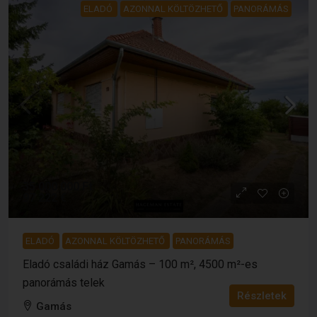
ELADÓ
AZONNAL KÖLTÖZHETŐ
PANORÁMÁS
35 000 000 Ft
97 222 €
ELADÓ
AZONNAL KÖLTÖZHETŐ
PANORÁMÁS
Eladó családi ház Gamás – 100 m², 4500 m²-es
panorámás telek
Részletek
Gamás