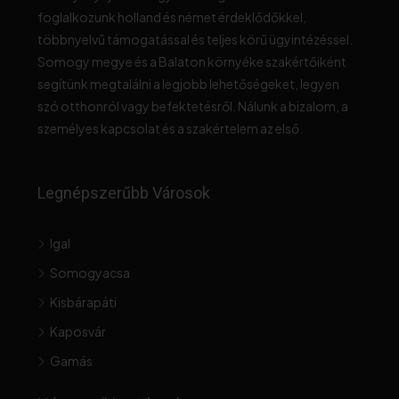
foglalkozunk holland és német érdeklődőkkel,
többnyelvű támogatással és teljes körű ügyintézéssel.
Somogy megye és a Balaton környéke szakértőiként
segítünk megtalálni a legjobb lehetőségeket, legyen
szó otthonról vagy befektetésről. Nálunk a bizalom, a
személyes kapcsolat és a szakértelem az első.
Legnépszerűbb Városok
Igal
Somogyacsa
Kisbárapáti
Kaposvár
Gamás