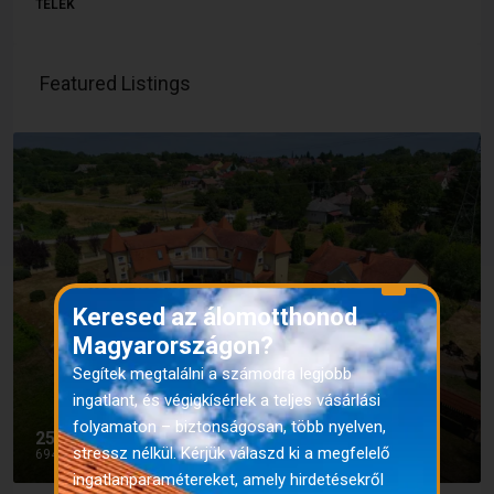
TELEK
Featured Listings
X
Keresed az álomotthonod
Magyarországon?
Segítek megtalálni a számodra legjobb
ingatlant, és végigkísérlek a teljes vásárlási
folyamaton – biztonságosan, több nyelven,
250.000.000 Ft
stressz nélkül. Kérjük válaszd ki a megfelelő
694.444 Ft
ingatlanparamétereket, amely hirdetésekről