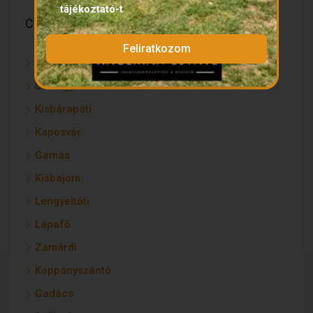
tájékoztató
-t
Cities
Feliratkozom
Igal
Somogyacsa
Kisbárapáti
Kaposvár
Gamás
Kisbajom
Lengyeltóti
Lápafő
Zamárdi
Koppányszántó
Gadács