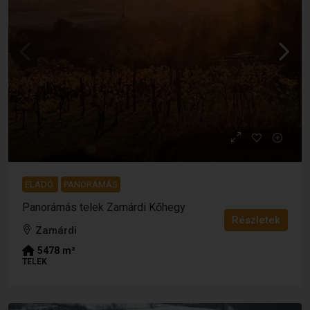
165 000 000 Ft
458 333 €
ELADÓ
PANORÁMÁS
Panorámás telek Zamárdi Kőhegy
Részletek
Zamárdi
5478
m²
TELEK