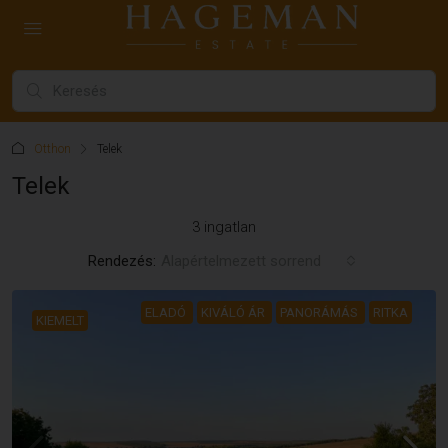
Otthon
Telek
Telek
3 ingatlan
Rendezés:
Alapértelmezett sorrend
ELADÓ
KIVÁLÓ ÁR
PANORÁMÁS
RITKA
KIEMELT