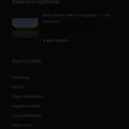
Népszerű Ingatlanok
Eladó építési telek Somogyacsa – 1,2 ha
panoráma
-
-
-
12000
TELEK
9.500.000 Ft
Gyors Linkek
Kezdőlap
Rólam
Eladó ingatlanok
Ingatlan eladás
Szolgáltatások
Kapcsolat