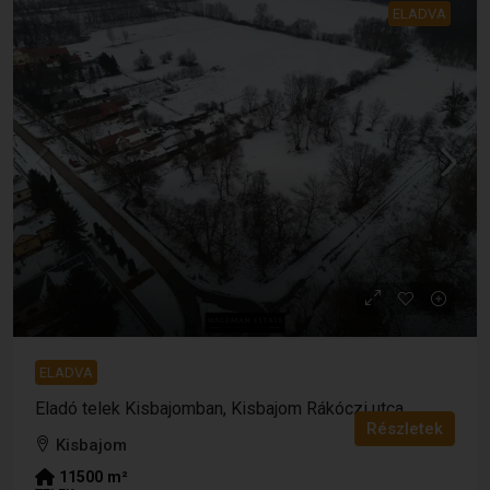
ELADVA
ELADVA
Eladó telek Kisbajomban, Kisbajom Rákóczi utca
Részletek
Kisbajom
11500
m²