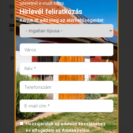
szeretnél e-mailt kapni.
Eladó panzió Kaposvár mellett a Deseda-tónál
Hírlevél feliratkozás
Kaposvár
Kérjük itt add meg az elérhetőségeidet:
15
750
m²
30000
m²
ÜZLETHELYISÉG
Property Type
Ház
Nyaraló
Telek
Lakás
Üzlethelyiség
Hozzájárulok az adataim kezeléséhez
és elfogadom az
Adatkezelési