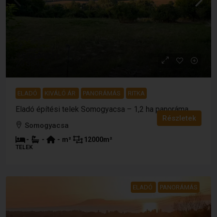
9 500 000 Ft
26 389 €
ELADÓ
KIVÁLÓ ÁR
PANORÁMÁS
RITKA
Eladó építési telek Somogyacsa – 1,2 ha panoráma
Részletek
Somogyacsa
-
-
-
m²
12000
m²
TELEK
ELADÓ
PANORÁMÁS