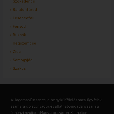
Szőkedencs
Balatonfüred
Lesencefalu
Fonyód
Buzsák
Iregszemcse
Zics
Somogyjád
Szakcs
A Hageman Estate célja, hogy külföldi és hazai ügyfelek
számára is biztonságos és átlátható ingatlanvásárlási
élményt nyújtson Magyarországon. Kiemelten