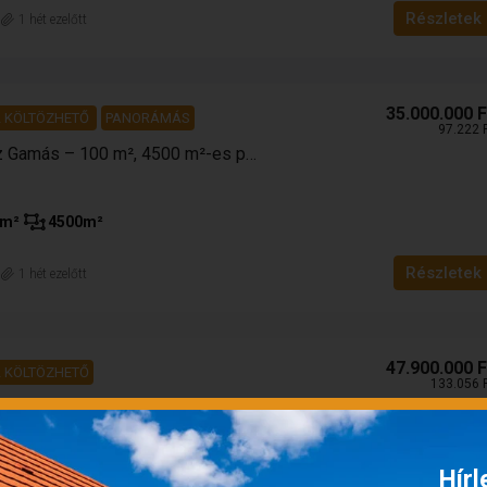
Részletek
n
1 hét ezelőtt
35.000.000 F
 KÖLTÖZHETŐ
PANORÁMÁS
97.222 
Eladó családi ház Gamás – 100 m², 4500 m²-es panorámás telek
m²
4500
m²
Részletek
n
1 hét ezelőtt
47.900.000 F
 KÖLTÖZHETŐ
133.056 
Eladó családi ház Nagyatád | 4 szobás, szintes ház garázzsal
Hírl
m²
736
m²