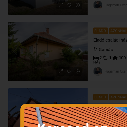
Hageman Coe
ELADÓ
AZONNAL
Gamás
2
1
100
HÁZ
Hageman Coe
ELADÓ
AZONNAL
Nagyatád
4
2
200