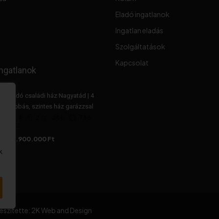
Eladó ingatlanok
Ingatlan eladás
Szolgáltatások
Kapcsolat
ngatlanok
Eladó családi ház Nagyatád | 4
szobás, szintes ház garázzsal
4
2
200
736
HÁZ
47.900.000 Ft
k
észítette: 2K Web and Design