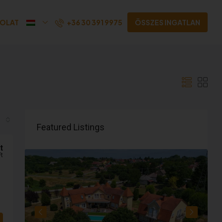
+36 30 391 9975
OLAT
ÖSSZES INGATLAN
Featured Listings
t
Ft