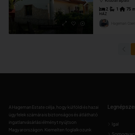
Kisbárapáti
2
1
75
HÁZ
Hageman Coe
Legnépsze
A Hageman Estate célja, hogy külföldi és hazai
ügyfelek számára is biztonságos és átlátható
ingatlanvásárlási élményt nyújtson
Igal
Magyarországon. Kiemelten foglalkozunk
Somogyac