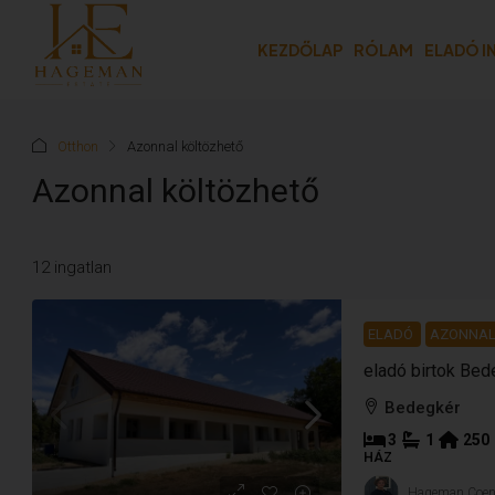
KEZDŐLAP
RÓLAM
ELADÓ 
Otthon
Azonnal költözhető
Azonnal költözhető
12 ingatlan
ELADÓ
AZONNAL
eladó birtok Bed
Bedegkér
3
1
250
HÁZ
Hageman Coe