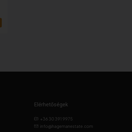
Elérhetőségek
+36 30 391 9975
info@hagemanestate.com