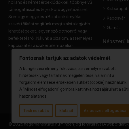
holland és német érdeklődőkkel, többnyelvű
Kisbárapáti
támogatással és teljes körű ügyintézéssel.
Somogy megye és a Balaton környéke
Kaposvár
szakértőiként segítünk megtalálni a legjobb
Gamás
lehetőségeket, legyen szó otthonról vagy
befektetésről. Nálunk a bizalom, a személyes
Népszerű I
kapcsolat és a szakértelem az első.
Fontosnak tartjuk az adatok védelmét
A böngészési élmény fokozása, a személyre szabott
hirdetések vagy tartalmak megjelenítése, valamint a
forgalom elemzése érdekében sütiket (cookie) használunk.
A "Mindet elfogadom" gombra kattintva hozzájárulhat a süti
használatához.
Testreszabás
Elutasít
Az összes elfogadása
© 2026 hagemanestate.hu Minden jog fenntartva! A weboldalt k