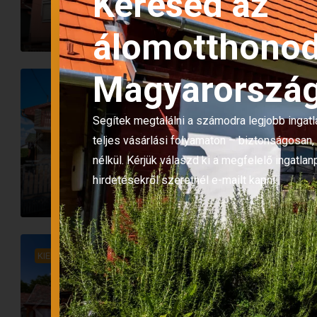
Keresed az
HÁZ
Hageman Coe
álomotthono
Magyarorszá
ELADÓ
AZONNAL
Segítek megtalálni a számodra legjobb ingatla
Mernye
teljes vásárlási folyamaton – biztonságosan,
6
2
529
nélkül. Kérjük válaszd ki a megfelelő ingatla
HÁZ
hirdetésekről szeretnél e-mailt kapni.
Hageman Coe
KIEMELT
ELADÓ
AZONNAL
Kisbárapáti