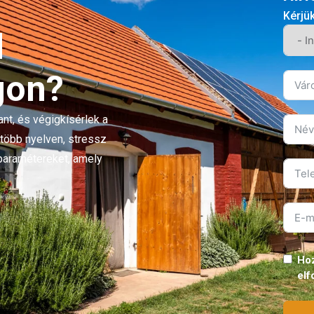
Kérjü
Részletek
n
2 hét ezelőtt
d
gon?
59.000.000 F
 KÖLTÖZHETŐ
163.889 
Többgenerációs ház Mernye | Eladó 3 szintes ikerház fél
nt, és végigkísérlek a
 több nyelven, stressz
3
m²
nparamétereket, amely
Részletek
n
2 hét ezelőtt
78.120.000 F
 KÖLTÖZHETŐ
PANORÁMÁS
Hoz
217.000 
el
Eladó családi ház Kisbárapátiban – 2 lakrész, nagy telek