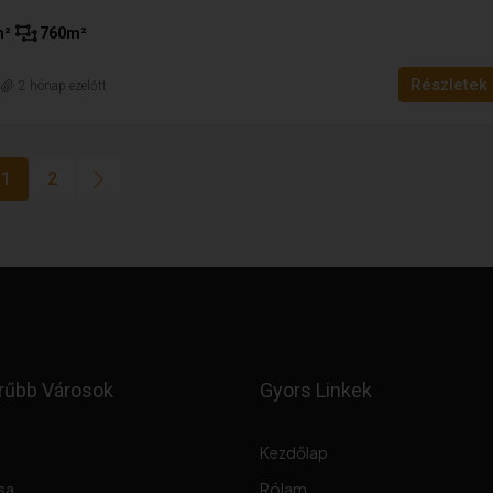
m²
760
m²
Részletek
n
2 hónap ezelőtt
1
2
rűbb Városok
Gyors Linkek
Kezdőlap
sa
Rólam