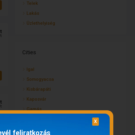
Telek
Lakás
Üzlethelyiség
t
Ft
Cities
Igal
Somogyacsa
Kisbárapáti
Kaposvár
t
Ft
Gamás
Kisbajom
X
Lengyeltóti
evél feliratkozás