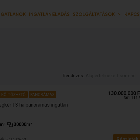
INGATLANOK
INGATLAN ELADÁS
SZOLGÁLTATÁSOK
KAPCS
Rendezés:
Alapértelmezett sorrend
130.000.000 F
 KÖLTÖZHETŐ
PANORÁMÁS
361.111 
egkér | 3 ha panorámás ingatlan
m²
30000
m²
Részletek
n
3 nap ezelőtt