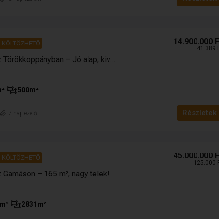
14.900.000 F
41.500.000 Ft
 KÖLTÖZHETŐ
41.389 
115.278 Ft
Eladó családi ház Törökkoppányban – Jó alap, kiváló ár!
n – 2 lakrész,
Eladó zártkert Pécs Patacs részén
m²
500
m²
panorámával
Pécs
Részletek
n
7 nap ezelőtt
3
1
85
m²
2933
m²
HÁZ
45.000.000 F
 KÖLTÖZHETŐ
125.000 
z Gamáson – 165 m², nagy telek!
m²
2831
m²