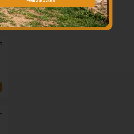
Feliratkozom
t
-