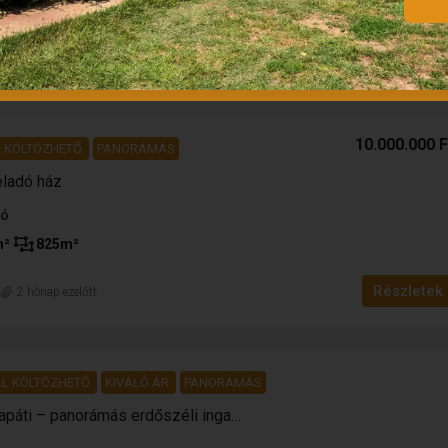
m²
5739
m²
Részletek
n
2 hét ezelőtt
10.000.000 F
 KÖLTÖZHETŐ
PANORÁMÁS
ladó ház
tó
m²
825
m²
Részletek
n
2 hónap ezelőtt
L KÖLTÖZHETŐ
KIVÁLÓ ÁR
PANORÁMÁS
Eladó ház Kisbárapáti – panorámás erdőszéli ingatlan Somogyban