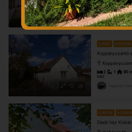
3
2
140
HÁZ
Hageman Coe
ELADÓ
AZONNAL
Koppányszántó e
Koppányszán
2
1
80
HÁZ
Hageman Coe
ELADVA
AZONNA