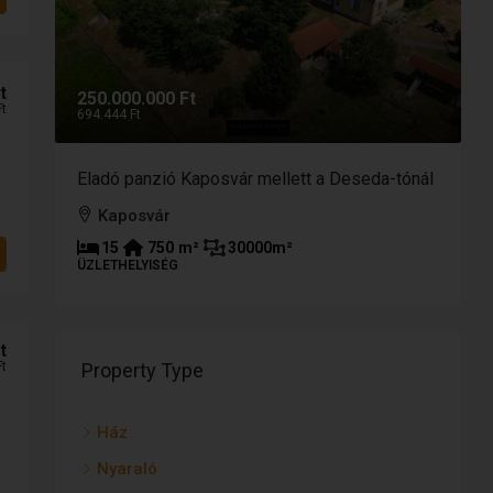
t
250.000.000 Ft
9
Ft
694.444 Ft
2
Eladó panzió Kaposvár mellett a Deseda-tónál
E
p
Kaposvár
15
750
m²
30000
m²
ÜZLETHELYISÉG
T
t
Property Type
Ft
Ház
Nyaraló