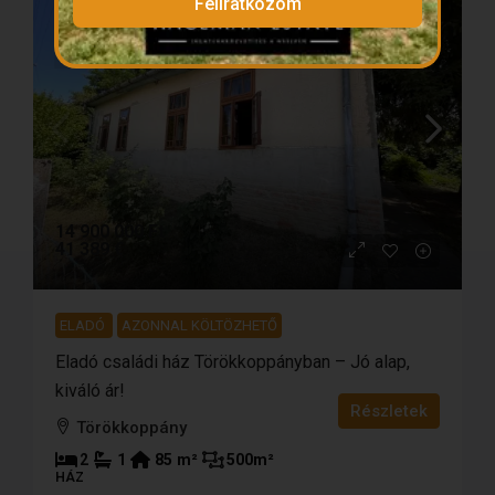
Feliratkozom
14 900 000 Ft
41 389 €
ELADÓ
AZONNAL KÖLTÖZHETŐ
Eladó családi ház Törökkoppányban – Jó alap,
kiváló ár!
Részletek
Törökkoppány
2
1
85
m²
500
m²
HÁZ