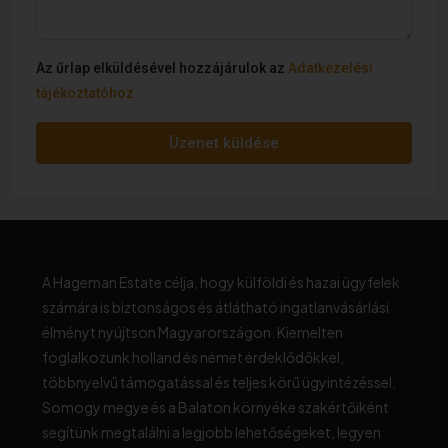
Az űrlap elküldésével hozzájárulok az
Adatkezelési
tájékoztatóhoz
Üzenet küldése
A Hageman Estate célja, hogy külföldi és hazai ügyfelek
számára is biztonságos és átlátható ingatlanvásárlási
élményt nyújtson Magyarországon. Kiemelten
foglalkozunk holland és német érdeklődőkkel,
többnyelvű támogatással és teljes körű ügyintézéssel.
Somogy megye és a Balaton környéke szakértőiként
segítünk megtalálni a legjobb lehetőségeket, legyen