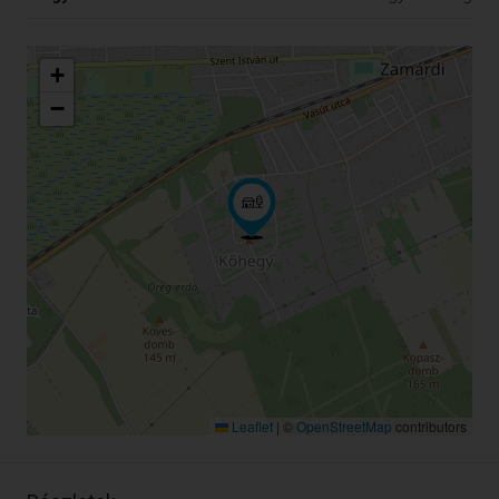
+
−
Leaflet
|
©
OpenStreetMap
contributors