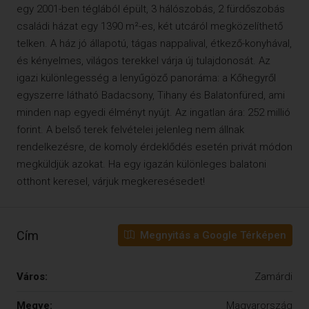
egy 2001-ben téglából épült, 3 hálószobás, 2 fürdőszobás
családi házat egy 1390 m²-es, két utcáról megközelíthető
telken. A ház jó állapotú, tágas nappalival, étkező-konyhával,
és kényelmes, világos terekkel várja új tulajdonosát. Az
igazi különlegesség a lenyűgöző panoráma: a Kőhegyről
egyszerre látható Badacsony, Tihany és Balatonfüred, ami
minden nap egyedi élményt nyújt. Az ingatlan ára: 252 millió
forint. A belső terek felvételei jelenleg nem állnak
rendelkezésre, de komoly érdeklődés esetén privát módon
megküldjük azokat. Ha egy igazán különleges balatoni
otthont keresel, várjuk megkeresésedet!
Cím
Megnyitás a Google Térképen
Város:
Zamárdi
Megye:
Magyarország