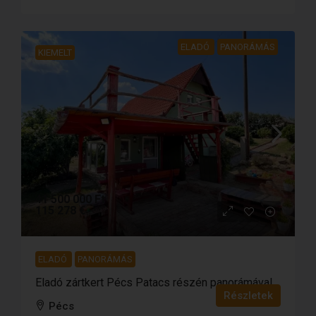
ELADÓ
PANORÁMÁS
KIEMELT
41 500 000 Ft
115 278 €
ELADÓ
PANORÁMÁS
Eladó zártkert Pécs Patacs részén panorámával
Részletek
Pécs