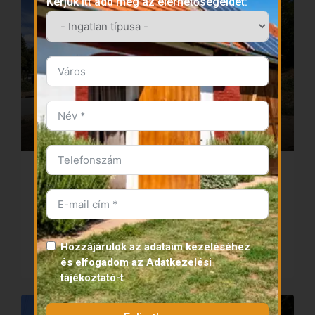
Kérjük itt add meg az elérhetőségeidet:
130 000 000 Ft
361 111 €
ELADÓ
AZONNAL KÖLTÖZHETŐ
PANORÁMÁS
eladó birtok Bedegkér | 3 ha panorámás ingatlan
Részletek
Bedegkér
3
1
250
m²
30000
m²
Hozzájárulok az adataim kezeléséhez
HÁZ
és elfogadom az
Adatkezelési
tájékoztató
-t
ELADÓ
AZONNAL KÖLTÖZHETŐ