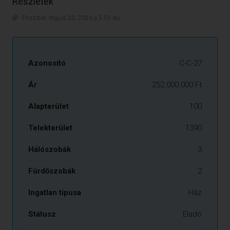
Részletek
Frissítve: május 20, 2026 a 5:59 du.
Azonosító
C-C-27
Ár
252.000.000 Ft
Alapterület
100
Telekterület
1390
Hálószobák
3
Fürdőszobák
2
Ingatlan típusa
Ház
Státusz
Eladó