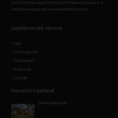
szó otthonról vagy befektetésről. Nálunk a bizalom, a
személyes kapcsolat és a szakértelem az első.
Legnépszerűbb Városok
Igal
Somogyacsa
Kisbárapáti
Kaposvár
Gamás
Népszerű Ingatlanok
Eladó ingatlan Igal
3
2
1741
110
HÁZ