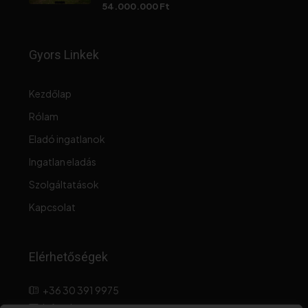
54.000.000 Ft
Gyors Linkek
Kezdőlap
Rólam
Eladó ingatlanok
Ingatlan eladás
Szolgáltatások
Kapcsolat
Elérhetőségek
+36 30 391 9975
info@hagemanestate.com