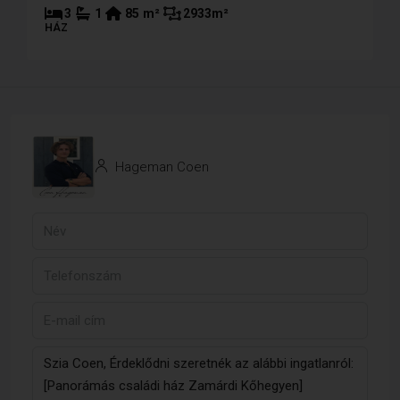
3
1
85
m²
2933
m²
HÁZ
Hageman Coen