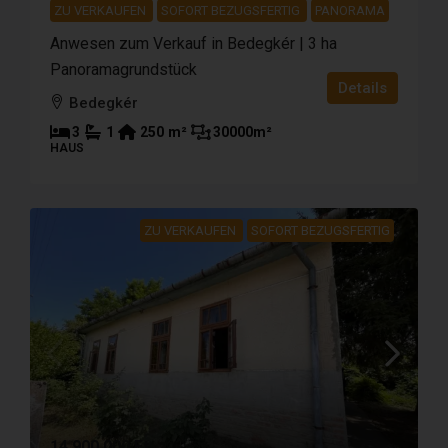
ZU VERKAUFEN
SOFORT BEZUGSFERTIG
PANORAMA
Anwesen zum Verkauf in Bedegkér | 3 ha
Panoramagrundstück
Details
Bedegkér
3
1
250
m²
30000
m²
HAUS
ZU VERKAUFEN
SOFORT BEZUGSFERTIG
14 900 000 Ft