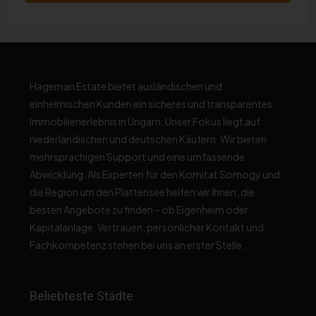
Hageman Estate bietet ausländischen und
einheimischen Kunden ein sicheres und transparentes
Immobilienerlebnis in Ungarn. Unser Fokus liegt auf
niederländischen und deutschen Käufern. Wir bieten
mehrsprachigen Support und eine umfassende
Abwicklung. Als Experten für den Komitat Somogy und
die Region um den Plattensee helfen wir Ihnen, die
besten Angebote zu finden – ob Eigenheim oder
Kapitalanlage. Vertrauen, persönlicher Kontakt und
Fachkompetenz stehen bei uns an erster Stelle.
Beliebteste Städte