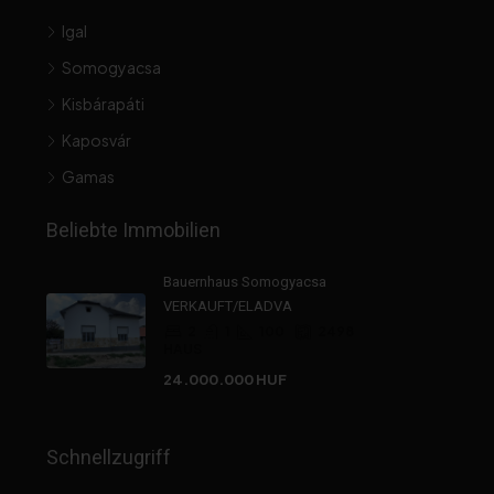
Igal
Somogyacsa
Kisbárapáti
Kaposvár
Gamas
Beliebte Immobilien
Bauernhaus Somogyacsa
VERKAUFT/ELADVA
2
1
100
2498
HAUS
24.000.000 HUF
Schnellzugriff