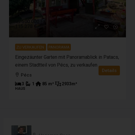
41 500 000 Ft
115 278 €
ZU VERKAUFEN
PANORAMA
Eingezäunter Garten mit Panoramablick in Patacs,
einem Stadtteil von Pécs, zu verkaufen
Details
Pécs
3
1
85
m²
2933
m²
HAUS