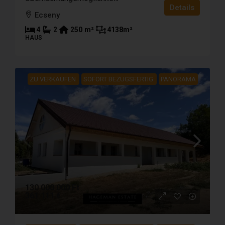
Details
Ecseny
4
2
250
m²
4138
m²
HAUS
ZU VERKAUFEN
SOFORT BEZUGSFERTIG
PANORAMA
130 000 000 Ft
361 111 €