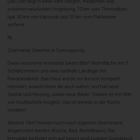
Das Dorf liegt in einer sehr ruhigen, friedlichen und
schönen natürlichen Umgebung, 12 km vom Thermalbad
Igal, 35 km von Kaposvár und 35 km vom Plattensee
entfernt.
NL
Charmante Gewinne in Somogyacsa,
Diese renovierte Immobilie bietet 80m² Wohnfläche mit 5
Schlafzimmern und eine rustikale Landlage mit
Panoramablick. Das Haus wurde vor kurzem komplett
renoviert, sowohl innen als auch außen, und hat neue
Sanitär und Heizung, sowie neue Bäder. Stoken ist mit Hilfe
von houtkachels möglich, Gas ist bereits in der Küche
installiert.
Weitere 16m² können noch nach eigenem Geschmack
eingerichtet werden (Küche, Bad, Abstellraum). Die
Immobilie befindet sich auf einem großzügigen Grundstück