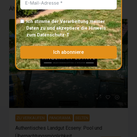
Ähnliche Eigenschaften
Ich stimme der Verarbeitung meiner
ZU VERKAUFEN
PANORAMA
SELTEN
Daten zu und akzeptiere die
Hinweis
zum Datenschutz
-T
Ich abonniere
195 000 €
70 200 000 Ft
ZU VERKAUFEN
PANORAMA
SELTEN
Authentisches Landgut Ecseny: Pool und
Übernachtungsmöglichkeit