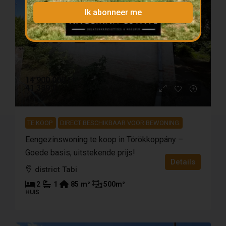
Ik abonneer me
14 900 000 Ft
41 389 €
TE KOOP
DIRECT BESCHIKBAAR VOOR BEWONING.
Eengezinswoning te koop in Törökkoppány –
Goede basis, uitstekende prijs!
Details
district Tabi
2
1
85
m²
500
m²
HUIS