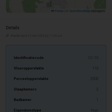
Folder
|
©
OpenStreetMap
bijdragers
Details
Breedte rand 20 mei 2026 bij 17:49 uur
Identificatiecode
CC-10
Vloeroppervlakte
110
Perceeloppervlakte
2500
Slaapkamers
2
Badkamer
1
Eigendomstype
Huis