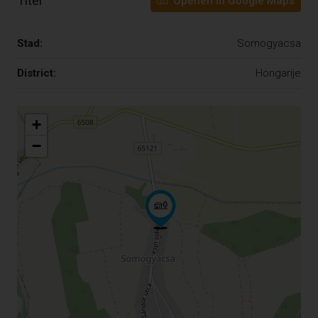
Titel
Openen in Google Maps
Stad:
Somogyacsa
District:
Hongarije
+
−