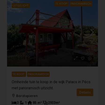
TE KOOP
PANORAMISCH
UITGELICHT
41 500 000 Ft
115 278 €
TE KOOP
PANORAMISCH
Omheinde tuin te koop in de wijk Patacs in Pécs
met panoramisch uitzicht.
Details
Borstspieren
3
1
85
m²
2933
m²