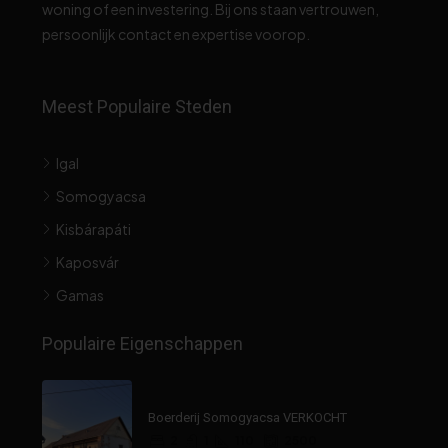
woning of een investering. Bij ons staan vertrouwen,
persoonlijk contact en expertise voorop.
Meest Populaire Steden
Igal
Somogyacsa
Kisbárapáti
Kaposvár
Gamas
Populaire Eigenschappen
Boerderij Somogyacsa VERKOCHT
2
1
110
2500