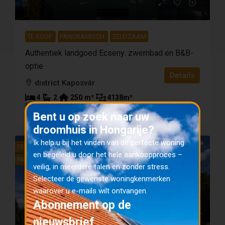
195 000 €
TE KOOP
PANORAMISCH
ZELDZAAM
Authentiek landgoed Ecseny: zwembad en B&B-
optie
Details
district Kaposvár
X
4
2
250
m²
4138
m²
HUIS
Bent u op zoek naar uw
droomhuis in Hongarije?
Ik help u bij het vinden van de perfecte woning
TE KOOP
DIRECT BESCHIKBAAR VOOR BEWONING.
en begeleid u door het hele aankoopproces –
PANORAMISCH
veilig, in meerdere talen en zonder stress.
Selecteer de gewenste woningkenmerken
waarover u e-mails wilt ontvangen.
Abonnement op de
nieuwsbrief