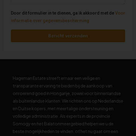
Door dit formulier in te dienen, ga ik akkoord met de
Voor
informatie over gegevensbescherming
Bericht verzenden
Hageman Estate streeft ernaar een veilige en
transparante ervaring te bieden bij de aankoop van
onroerend goed in Hongarije, zowel voor binnenlandse
als buitenlandse klanten. We richten ons op Nederlandse
en Duitse kopers, met meertalige ondersteuning en
volledige administratie. Als experts in de provincie
Somogy en het Balatonmeergebied helpen we u de
beste mogelijkheden te vinden, of het nu gaat om een