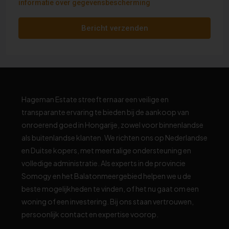
informatie over gegevensbescherming
Bericht verzenden
Hageman Estate streeft ernaar een veilige en
transparante ervaring te bieden bij de aankoop van
onroerend goed in Hongarije, zowel voor binnenlandse
als buitenlandse klanten. We richten ons op Nederlandse
en Duitse kopers, met meertalige ondersteuning en
volledige administratie. Als experts in de provincie
Somogy en het Balatonmeergebied helpen we u de
beste mogelijkheden te vinden, of het nu gaat om een
woning of een investering. Bij ons staan vertrouwen,
persoonlijk contact en expertise voorop.