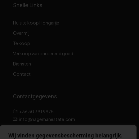
Snelle Links
Huis te koop Hongarije
Over mij
Te koop
Verkoop van onroerend goed
Diensten
Contact
Contactgegevens
+36 30 391 9975
info@hagemanestate.com
Wij vinden gegevensbescherming belangrijk.
Privacyverklaring