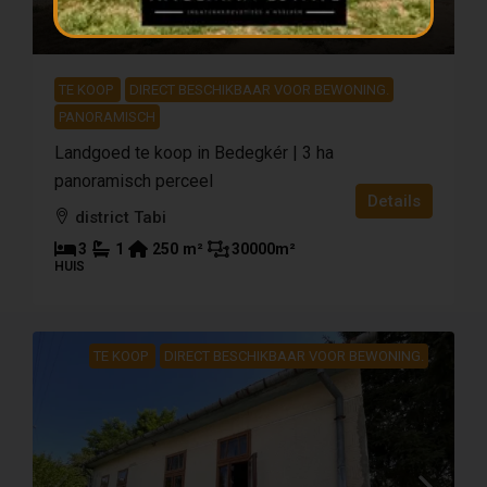
361 111 €
TE KOOP
DIRECT BESCHIKBAAR VOOR BEWONING.
PANORAMISCH
Landgoed te koop in Bedegkér | 3 ha
panoramisch perceel
Details
district Tabi
3
1
250
m²
30000
m²
HUIS
TE KOOP
DIRECT BESCHIKBAAR VOOR BEWONING.