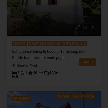
14 900 000 Ft
41 389 €
TE KOOP
DIRECT BESCHIKBAAR VOOR BEWONING.
Eengezinswoning te koop in Törökkoppány –
Goede basis, uitstekende prijs!
Details
district Tabi
2
1
85
m²
500
m²
HUIS
TE KOOP
PANORAMISCH
UITGELICHT