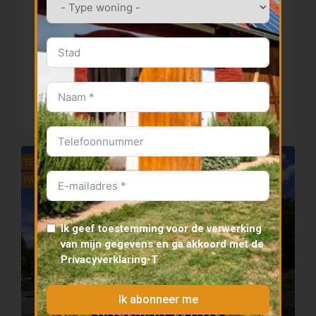
TE KOOP
PANORAMISCH
ZELDZAAM
Authentiek landgoed Ecseny: zwembad en B&B-
optie
Details
district Kaposvár
4
2
250
m²
4138
m²
HUIS
TE KOOP
DIRECT BESCHIKBAAR VOOR BEWONING.
PANORAMISCH
Ik geef toestemming voor de verwerking
van mijn gegevens en ga akkoord met de
Privacyverklaring
-T
Ik abonneer me
130 000 000 Ft