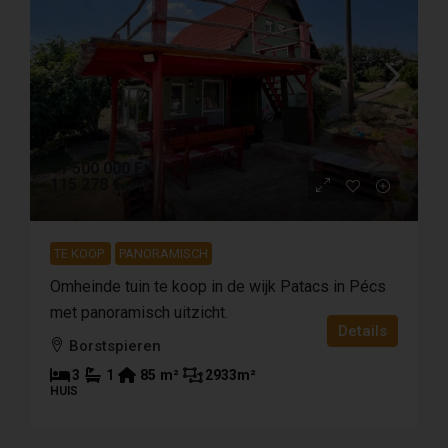
41 500 000 Ft
115 278 €
TE KOOP
PANORAMISCH
Omheinde tuin te koop in de wijk Patacs in Pécs
met panoramisch uitzicht.
Details
Borstspieren
3
1
85
m²
2933
m²
HUIS