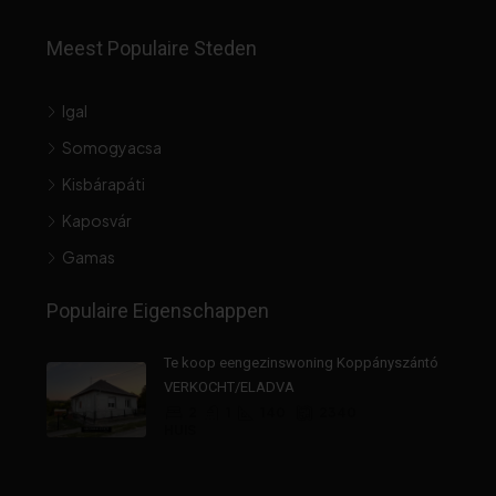
Meest Populaire Steden
Igal
Somogyacsa
Kisbárapáti
Kaposvár
Gamas
Populaire Eigenschappen
Te koop eengezinswoning Koppányszántó
VERKOCHT/ELADVA
2
1
140
2340
HUIS