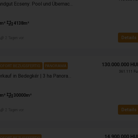
Authentisches Landgut Ecseny: Pool und Übernachtungsmöglichkeit
m²
4138
m²
Details
n
2 Tagen vor
130.000.000 HU
OFORT BEZUGSFERTIG
PANORAMA
361.111 Fu
Anwesen zum Verkauf in Bedegkér | 3 ha Panoramagrundstück
m²
30000
m²
Details
n
2 Tagen vor
14.900.000 HU
OFORT BEZUGSFERTIG