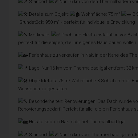
Standort:
Nur 16 km von den Thermalbädern von 
Details zum Objekt:
Wohnfläche: 75 m²
2 
Grundstück: 950 m² - perfekt für individuelle Entwicklung
Merkmale:
Dach und Elektroinstallation vor 8 J
perfekt für diejenigen, die ihr eigenes Haus bauen wollen
Ferienhaus zu verkaufen in Nak, in der Nähe des The
Lage: Nur 16 km vom Thermalbad Igal entfernt 32 
Objektdetails: 75 m² Wohnfläche 3 Schlafzimmer, Ba
Wünschen zu gestalten
Besonderheiten: Renovierungen: Das Dach wurde vor
Renovierungsbedarf: Perfekt für alle, die ein Ferienhaus s
Huis te koop in Nak, nabij het Thermaalbad Igal
Standort:
Nur 16 km vom Thermenbad Igal entf