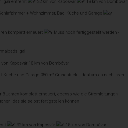
Igali entfernt
32 km von Kaposvár
18 km von Dombóvar
Schlafzimmer + Wohnzimmer, Bad, Küche und Garage
ahren komplett erneuert
Muss noch fertiggestellt werden -
rmalbads Igal
km von Kaposvár 18 km von Dombóvár
d, Küche und Garage 950 m² Grundstück - ideal um es nach Ihren
 8 Jahren komplett erneuert, ebenso wie die Stromleitungen
uchen, das sie selbst fertigstellen können
ernt
32 km von Kaposvár
18 km von Dombóvár