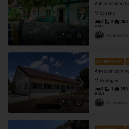
Ecseny
4
2
250
HAUS
Hageman Coe
ZU VERKAUFEN
S
Bedegkér
3
1
250
HAUS
Hageman Coe
ZU VERKAUFEN
S