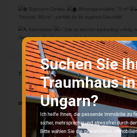
Eigendom Details:
Woonoppervlakte: 75 m²
Perceel: 950 m² - perfekt für Ihr eigenes Geschäft
Kenmerken:
Dak en electric bedrading volldig 
diejenigen, die ihr eigenes Wohnhaus realisieren wollen
Suchen Sie Ih
Titel
Traumhaus in
Ungarn?
Stadt:
N
Ich helfe Ihnen, die passende Immobilie zu f
sicher, mehrsprachig und stressfrei durch d
+
Bitte wählen Sie die gewünschten Immobilie
−