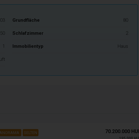
03
Grundfläche
80
50
Schlafzimmer
2
1
Immobilientyp
Haus
uft
70.200.000 HU
PANORAMA
SELTEN
195.000 HU