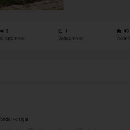
2
1
80
Schlafzimmer
Badezimmer
Wohnf
bäder von Igal