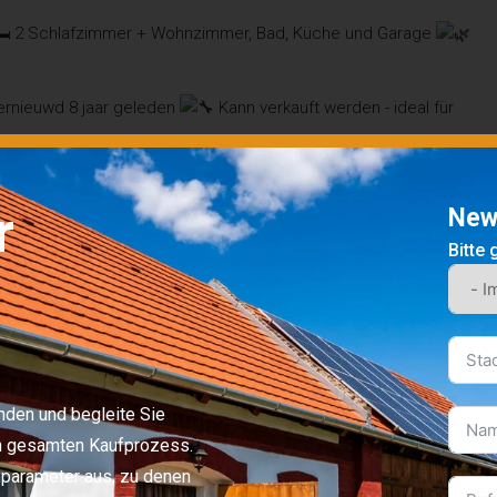
2 Schlafzimmer + Wohnzimmer, Bad, Küche und Garage
vernieuwd 8 jaar geleden
Kann verkauft werden - ideal für
r
New
Bitte 
In Google Maps öffnen
ak
County:
Ungarn
inden und begleite Sie
en gesamten Kaufprozess.
nparameter aus, zu denen