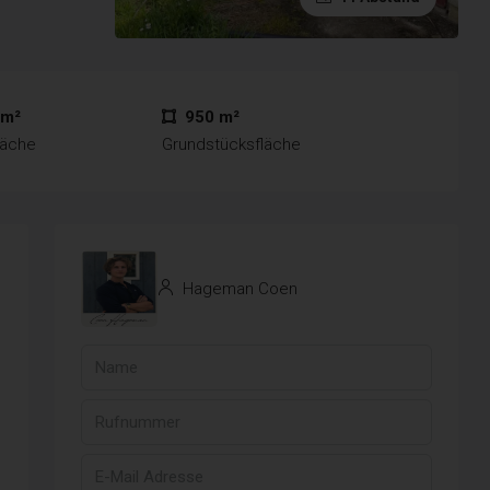
 m²
950 m²
läche
Grundstücksfläche
Hageman Coen