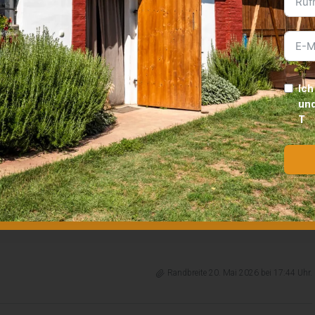
Ich
und
T
Leaflet
|
©
OpenStreetMap
contributors
Randbreite 20. Mai 2026 bei 17:44 Uhr.