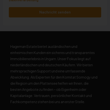
Nachricht senden
Hageman Estate bietet ausländischen und
einheimischen Kunden ein sicheres und transparentes
Immobilienerlebnis in Ungarn. Unser Fokus liegt auf
niederländischen und deutschen Käufern. Wir bieten
mehrsprachigen Support und eine umfassende
Abwicklung. Als Experten für den Komitat Somogy und
die Region um den Plattensee helfen wir Ihnen, die
besten Angebote zu finden – ob Eigenheim oder
Kapitalanlage. Vertrauen, persönlicher Kontakt und
Fachkompetenz stehen bei uns an erster Stelle.