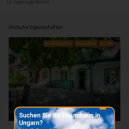
Parkmöglichkeiten
Ähnliche Eigenschaften
ZU VERKAUFEN
PANORAMA
SELTEN
X
195 000 €
Suchen Sie Ihr Traumhaus in
Ungarn?