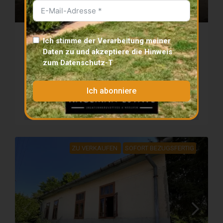
361 111 €
ZU VERKAUFEN
SOFORT BEZUGSFERTIG
PANORAMA
Ich stimme der Verarbeitung meiner
Daten zu und akzeptiere die
Hinweis
Anwesen zum Verkauf in Bedegkér | 3 ha
zum Datenschutz
-T
Panoramagrundstück
Details
Bedegkér
Ich abonniere
3
1
250
m²
30000
m²
HAUS
ZU VERKAUFEN
SOFORT BEZUGSFERTIG