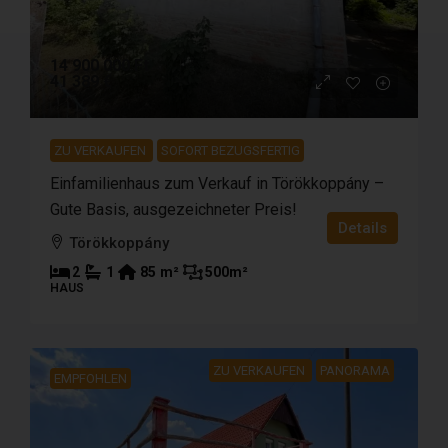
14 900 000 Ft
41 389 €
ZU VERKAUFEN
SOFORT BEZUGSFERTIG
Einfamilienhaus zum Verkauf in Törökkoppány –
Gute Basis, ausgezeichneter Preis!
Details
Törökkoppány
2
1
85
m²
500
m²
HAUS
ZU VERKAUFEN
PANORAMA
EMPFOHLEN