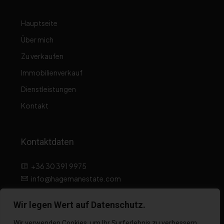
Hauptseite
Über mich
Zu verkaufen
Immobilienverkauf
Dienstleistungen
Kontakt
Kontaktdaten
+36 30 391 9975
info@hagemanestate.com
Wir legen Wert auf Datenschutz.
Hinweis zum Datenschutz
Wir verwenden Cookies, um Ihr Surferlebnis zu verbessern,