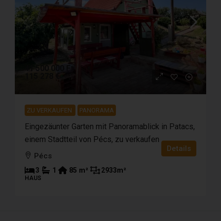
41 500 000 Ft
115 278 €
ZU VERKAUFEN
PANORAMA
Eingezäunter Garten mit Panoramablick in Patacs,
einem Stadtteil von Pécs, zu verkaufen
Details
Pécs
3
1
85
m²
2933
m²
HAUS