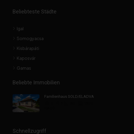
Beliebteste Städte
Igal
Somogyacsa
Kisbárapáti
Kaposvár
Gamas
Beliebte Immobilien
Familienhaus SOLD/ELADVA
2
1
80
1500
HAUS
Schnellzugriff